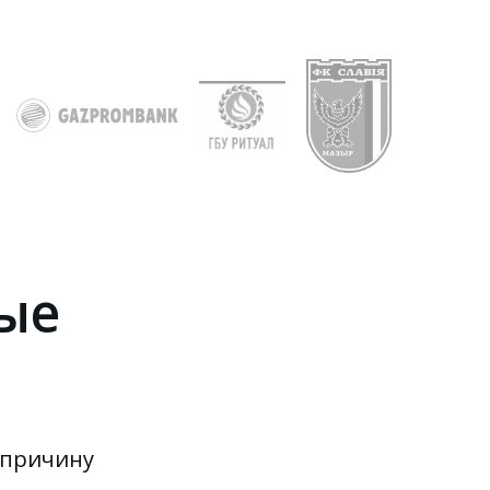
а
ые
же,
 причину
ынка