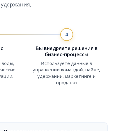
 удержания,
4
 с
Вы внедряете решения в
и
бизнес-процессы
ыводы,
Используете данные в
ические
управлении командой, найме,
уации.
удержании, маркетинге и
продажах