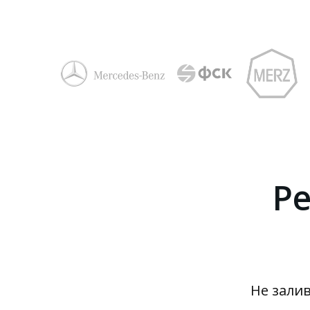
Пове
аналитик
Экспертн
научного профилирова
Р
Для собственников и топ-м
Не зали
управлять точнее, вдохновл