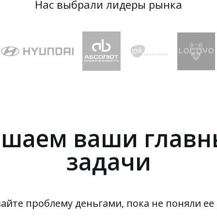
Нас выбрали лидеры рынка
денческая
а для бизнес
ая диагностика на основе
ния клиентов, команд и руководителей
ешаем ваши главн
задачи
енеджеров, которые хотят видеть глуб
вайте проблему деньгами, пока не поняли ее
ять команду и опережать изменения р