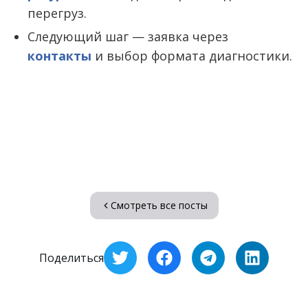
перегруз.
Следующий шаг — заявка через
контакты
и выбор формата диагностики.
Смотреть все посты
Поделиться
Share on X
Share on Facebook
Share on Telegram
Share on L